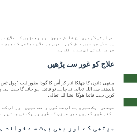
اس آرٹیکل میں آج خارش سوجن اور پھوڑوں کا علاج عرض
یہ علاج جو میں عرض کرہا ھوں یہ علاج میتھی کے بیج س
جو ھر کوئی اس سے واقف ہے
علاج کو غور سے پڑھیں
باندھنے سے اللہ تعالی نے چاہے تو فائدہ ہو جائے گا بہت ہی پ
کریں بہت فائدا ھوگا انشااللہ تعالی
میتھی ایک سبزی ہے اس سے کون واقف نہیں اور اس کے 
اکثر طور گھروں میں سبزی کے طور پر پکائی جاتی ہے
میتھی کے اور بھی بہت سے فوائد ہ