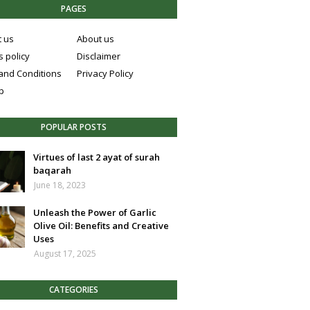
PAGES
t us
About us
 policy
Disclaimer
and Conditions
Privacy Policy
p
POPULAR POSTS
Virtues of last 2 ayat of surah
baqarah
June 18, 2023
Unleash the Power of Garlic
Olive Oil: Benefits and Creative
Uses
August 17, 2025
CATEGORIES