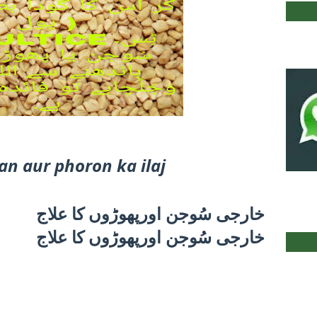
an aur phoron ka ilaj
خارجی سُوجن اورپھوڑوں کا علاج
خارجی سُوجن اورپھوڑوں کا علاج