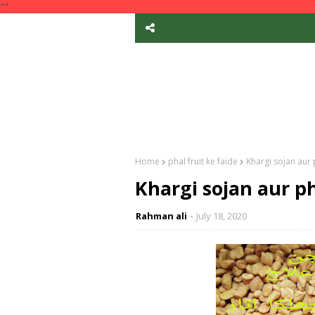
""
Home
phal fruit ke faide
Khargi sojan aur 
Khargi sojan aur ph
Rahman ali
July 18, 2020