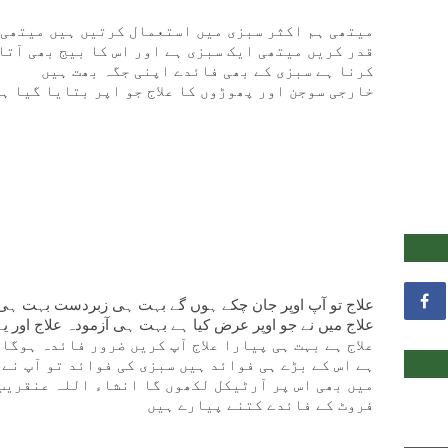
میتھی ہم اکثر سبزی میں استعمال کرتیں ہیں میتھی 
قدر کریں میتھی ایک سبزی ہے اور اس کا بیج بھی آتا
کرنا ہے سبزی کے بھی فائدے اپنی جگہ بھت ہیں
خارجی سوجن اور پھوڑوں کا علاج جو اپر بتایا گیا ہ
علاج تو آپ اوپر جان چکے ہوں گے بہت ہی زبردست بہت ہی پ
علاج میں نے جو اوپر عرض کیا ہے بہت ہی آزمودہ علاج اور یہ
علاج ہے بہت ہی پیارا علاج آپ کریں ضرور فائدہ ہوگا
ہے اس کے بڑے ہی فوائد ہیں سبزی کی فوائد تو آپ نے
میں بھی اس پر آرٹیکل لکھوں گا انشاء اللہ عنقریب
فروٹ کے فائدے کتنے پیارے ہیں