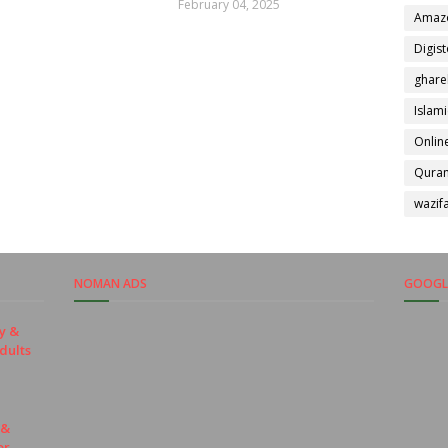
February 04, 2025
Amaz
Digis
ghare
Islami
Online
Quran
wazif
NOMAN ADS
GOOGLE
y &
dults
 &
or