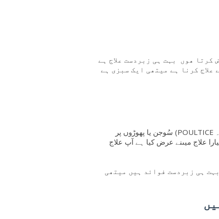
 کرتا ھوں بہت ہی زبردست علاج ہے
ے علاج کرنا ہے میتھی ایک سبزی ہے
میتھی دانوں کا چھلکا اتار کر اُس کا گودا بطورِ لیپ ( پول ٹِس۔ POULTICE) سُوجن یا پھوڑوں پر
یارا علاج میںنے عرض کیا ہے آپ علاج
بہت ہی زبردست فوائد ہیں میتھی
یں