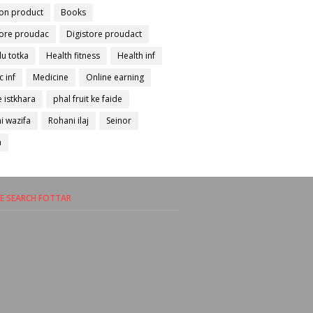
on product
Books
tore proudac
Digistore proudact
lu totka
Health fitness
Health inf
c inf
Medicine
Online earning
 istkhara
phal fruit ke faide
i wazifa
Rohani ilaj
Seinor
a
 SEARCH FOTTAR