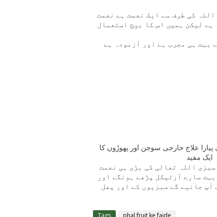
اللہ کی طرف سے ایک نعمت ہے نعمت
 ہے لیکن ہمیں اس کا بیج استعمال
ے بہت ہی مجرب ہے اور آزمودہ ہے
یارا علاج خارجی سوجن اور پھوڑوں کا
 ایک مفید
 سبزی اللہ تعالی کی بڑی ہی نعمت
 بہت سارے آرٹیکل پڑھے ہونگے اور
 آپ جانیے گے سبزیوں کے اور پھل
Tags
phal fruit ke faide