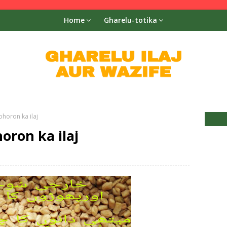
Home
Gharelu-totika
phoron ka ilaj
oron ka ilaj