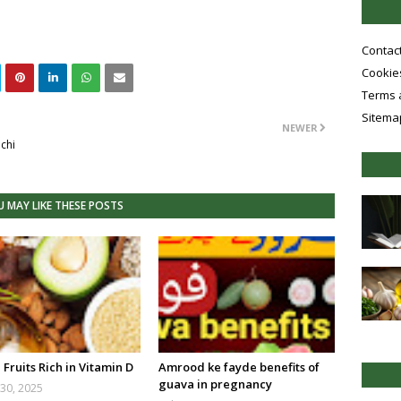
Contac
Cookies
Terms 
Sitema
NEWER
chi
 MAY LIKE THESE POSTS
Fruits Rich in Vitamin D
Amrood ke fayde benefits of
guava in pregnancy
30, 2025