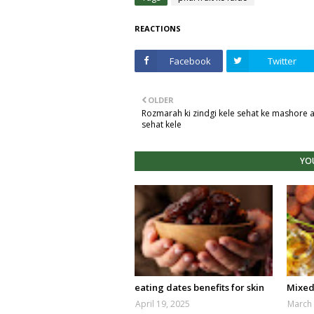
REACTIONS
Facebook
Twitter
OLDER
Rozmarah ki zindgi kele sehat ke mashore a
sehat kele
YOU
eating dates benefits for skin
Mixed 
April 19, 2025
March 