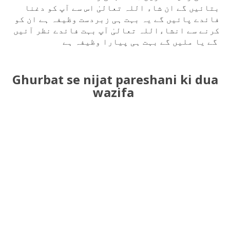
بتائیں گے ان شاء اللہ تعالیٰ اس سے آپ کو دغنا
فائدے پائیں گے یہ بہت ہی زبردست وظیفہ ہے ان کو
کرنے سے انشاءاللہ تعالیٰ آپ بہت فائدے نظر آئیں
گے یا ملیں گے بہت ہی پیارا وظیفہ ہے
Ghurbat se nijat pareshani ki dua
wazifa