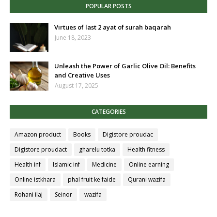
POPULAR POSTS
Virtues of last 2 ayat of surah baqarah
June 18, 2023
Unleash the Power of Garlic Olive Oil: Benefits
and Creative Uses
August 17, 2025
CATEGORIES
Amazon product
Books
Digistore proudac
Digistore proudact
gharelu totka
Health fitness
Health inf
Islamic inf
Medicine
Online earning
Online istkhara
phal fruit ke faide
Qurani wazifa
Rohani ilaj
Seinor
wazifa