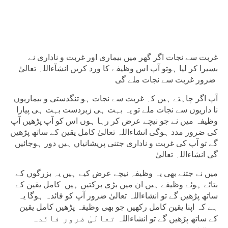
غربت سے نجات اگر گھر میں بیماری اور غربت و ناداری نے
بسیرا کر لیا ہوتو آپ اس وظیفے کا ورد کریں انشآءاللہ تعالیٰ
ضرور غربت سے نجات ملے گی
آپ اگر چاہتے ہیں کہ غربت سے نجات ہو تنگدستی و بیماریوں
نا داریوں سے نجات ملے تو یہ بہت ہی زبردست بہت ہی پیارا
وظیفہ میں نے جو نیچے عرض کر رہا ہوں اس کو آپ پڑھیں آپ
کی ضرور مدد ہوگی انشاءاللہ تعالیٰ کامل یقین کے ساتھ پڑھیں
گے تو آپ کی غربت و ناداری جتنی پریشانیاں ہیں دور ہوجائیں
گی انشاءاللہ تعالیٰ
میں نے جتنے بھی یہ وظیفہ نیچے عرض کیے ہیں یہ بزرگوں کے
بتائے ہوئے وظیفے ہیں ان میں بڑی برکتیں ہیں کامل یقین کے
ساتھ پڑھیں گے تو انشاءاللہ تعالیٰ ضرور آپ کو فائدہ ہوگا یہ
ہے کہ اپنا یقین کامل رکھیں جو بھی وظیفہ پڑھیں کامل یقین
تعالیٰ ضرور فائدہ
کے ساتھ پڑھیں گے تو
انشاءاللہ