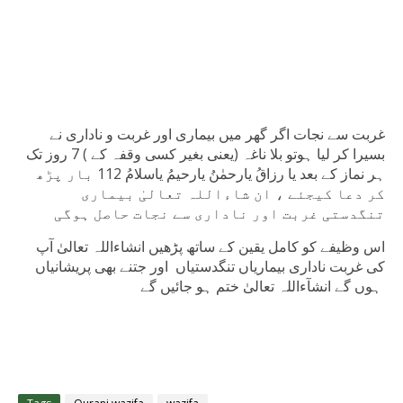
غربت سے نجات اگر گھر میں بیماری اور غربت و ناداری نے
بسیرا کر لیا ہوتو بلا ناغہ (یعنی بغیر کسی وقفہ کے ) 7 روز تک
ہر نماز کے بعد یا رزاقُ يارحمٰنُ يارحيمُ ياسلامُ 112 بار پڑھ
کر دعا کیجئے ، ان شاءاللہ تعالیٰ بیماری
تنگدستی غربت اور ناداری سے نجات حاصل ہوگی
اس وظیفے کو کامل یقین کے ساتھ پڑھیں انشاءاللہ تعالیٰ آپ
کی غربت ناداری بیماریاں تنگدستیاں اور جتنے بھی پریشانیاں
ہوں گے انشآءاللہ تعالیٰ ختم ہو جائیں گے