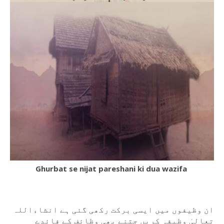
Ghurbat se nijat pareshani ki dua wazifa
ان وظیفوں میں ایسی برکت رکھی گئی ہے انشاءاللہ
تعالیٰ وظیفہ کریں جتنے بھی وظائف کے فائدے