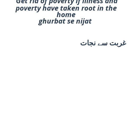
Get rid of poverty if illness and
poverty have taken root in the
home
ghurbat se nijat
غربت سے نجات