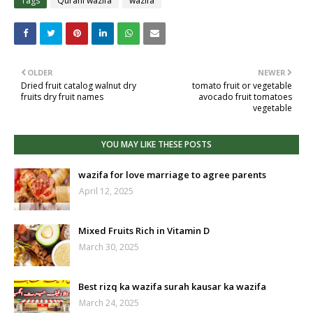
Tags
Qurani wazifa
wazifa
OLDER
NEWER
Dried fruit catalog walnut dry
tomato fruit or vegetable
fruits dry fruit names
avocado fruit tomatoes
vegetable
YOU MAY LIKE THESE POSTS
wazifa for love marriage to agree parents
April 12, 2025
Mixed Fruits Rich in Vitamin D
March 30, 2025
Best rizq ka wazifa surah kausar ka wazifa
March 24, 2025