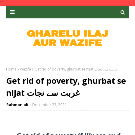
""
Home
wazifa
Get rid of poverty, ghurbat se nijat غربت سے نجات
Get rid of poverty, ghurbat se
nijat غربت سے نجات
Rahman ali
December 23, 2021