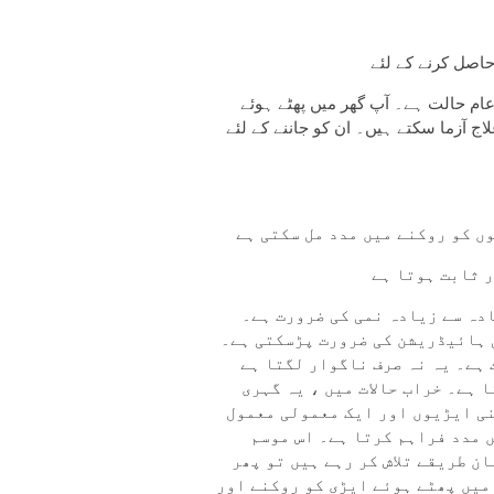
عام حالت ہے۔ آپ گھر میں پھٹے ہوئے
علاج آزما سکتے ہیں۔ ان کو جاننے کے لئے
ں کو روکنے میں مدد مل سکتی ہے
 ثابت ہوتا ہے
ادہ سے زیادہ نمی کی ضرورت ہے۔
ی ہائیڈریشن کی ضرورت پڑسکتی ہے۔
ہے۔ یہ نہ صرف ناگوار لگتا ہے
ا ہے۔ خراب حالات میں ، یہ گہری
پنی ایڑیوں اور ایک معمولی معمول
 مدد فراہم کرتا ہے۔ اس موسم
ن طریقے تلاش کر رہے ہیں تو پھر
میں پھٹے ہوئے ایڑی کو روکنے اور