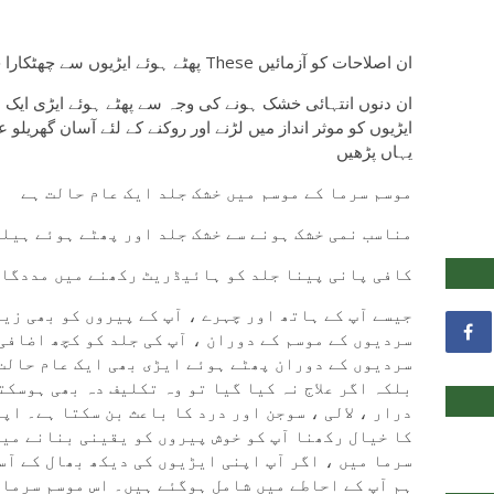
پھٹے ہوئے ایڑیوں سے چھٹکارا حاصل کرنے کے لئے These ان اصلاحات کو آزمائیں
ان دنوں انتہائی خشک ہونے کی وجہ سے پھٹے ہوئے ایڑی ایک 
ایڑیوں کو موثر انداز میں لڑنے اور روکنے کے لئے آسان گھریلو 
یہاں پڑھیں
موسم سرما کے موسم میں خشک جلد ایک عام حالت ہے
مناسب نمی خشک ہونے سے خشک جلد اور پھٹے ہوئے ہیلو
کافی پانی پینا جلد کو ہائیڈریٹ رکھنے میں مددگار
جیسے آپ کے ہاتھ اور چہرے ، آپ کے پیروں کو بھی زی
سردیوں کے موسم کے دوران ، آپ کی جلد کو کچھ اضاف
سردیوں کے دوران پھٹے ہوئے ایڑی بھی ایک عام حالت 
بلکہ اگر علاج نہ کیا گیا تو وہ تکلیف دہ بھی ہوسکت
درار ، لالی ، سوجن اور درد کا باعث بن سکتا ہے۔ ا
کا خیال رکھنا آپ کو خوش پیروں کو یقینی بنانے میں
سرما میں ، اگر آپ اپنی ایڑیوں کی دیکھ بھال کے آسا
ہم آپ کے احاطے میں شامل ہوگئے ہیں۔ اس موسم سرما 