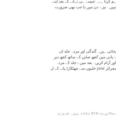
 کرتا ہے۔ جیسے ہی نہانے کے بعد اپنے
نپیں۔ نیز ، دن میں یا جب بھی ضرورت
وجاتی ہیں۔ گندگی اور مردہ جلد ان
ے پانی میں کچھ صابن کے ساتھ کچھ دیر
 از کم 15-20 منٹ تک رکھیں اور آرام کریں۔ بعد میں ، جلد کے مردہ
خلیوں سے چھٹکارا پانے کے ل your اپنے پیروں کو اچھی طرح سے صاف کریں۔ اپنے پیروں کو موئسچرائز
لائی سے لاڈلا سکتے ہیں۔ ضروری