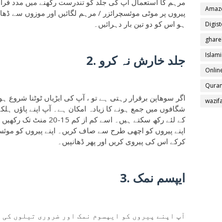
مرہم کا استعمال آپ کی جلد کو تندرست رکھنے میں مدد فراہم
Amaz
پیروں پر موٹی موئسچرائزر / مرہم لگائیں اور موزوں سے ڈھا
ہو اس کو دو تین بار دہرائیں۔
Digis
ghare
Islami
2. جلد خارش نہ کرو
Online
Quran
اگر سوھاپن برقرار رہتی ہے تو ، آپ کی ایڑیاں ٹوٹنا شروع ہ
wazif
شگافوں میں جمع ہونے کا زیادہ امکان ہے۔ آپ اپنے پاؤں ہلک
کے لئے رکھ سکتے ہیں۔ اسے کم
کرکے اس کی پیروی کریں اور پھر ڈھانپیں۔
3. ایپسم نمک
آپ اپنے پیروں کو ایپسوم نمک اور ضروری تیلوں کی بھ