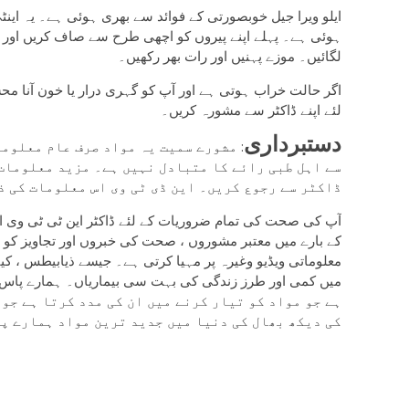
ایلو ویرا جیل خوبصورتی کے فوائد سے بھری ہوئی ہے۔ یہ این
ہوئی ہے۔ پہلے اپنے پیروں کو اچھی طرح سے صاف کریں اور 
لگائیں۔ موزے پہنیں اور رات بھر رکھیں۔
اگر حالت خراب ہوتی ہے اور آپ کو گہری درار یا خون آنا مح
لئے اپنے ڈاکٹر سے مشورہ کریں۔
دستبرداری
: مشورے سمیت یہ مواد صرف عام معلوما
سے اہل طبی رائے کا متبادل نہیں ہے۔ مزید معلومات
ڈاکٹر سے رجوع کریں۔ این ڈی ٹی وی اس معلومات کی ذ
آپ کی صحت کی تمام ضروریات کے لئے ڈاکٹر این ٹی ٹی وی
کے بارے میں معتبر مشوروں ، صحت کی خبروں اور تجاویز کو 
معلوماتی ویڈیو وغیرہ پر مہیا کرتی ہے۔ جیسے ذیابیطس ، کینس
ہے جو مواد کو تیار کرنے میں ان کی مدد کرتا ہے جو 
کی دیکھ بھال کی دنیا میں جدید ترین مواد ہمارے پا