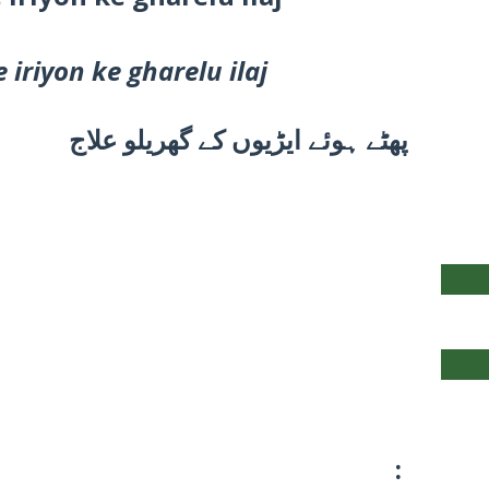
iriyon ke gharelu ilaj
پھٹے ہوئے ایڑیوں کے گھریلو علاج
: