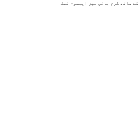
کے ساتھ گرم پانی میں ایپسوم نمک