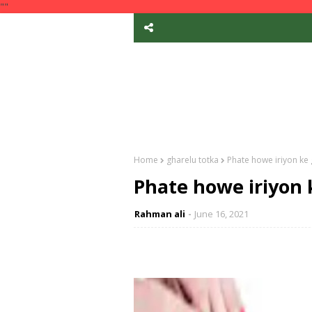
""
Home
gharelu totka
Phate howe iriyon ke g
Phate howe iriyon k
Rahman ali
June 16, 2021