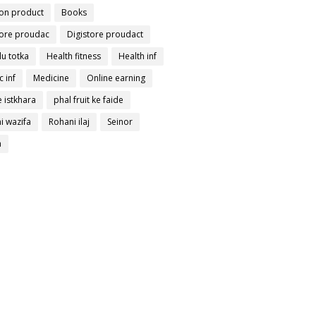
on product
Books
tore proudac
Digistore proudact
lu totka
Health fitness
Health inf
c inf
Medicine
Online earning
 istkhara
phal fruit ke faide
i wazifa
Rohani ilaj
Seinor
a