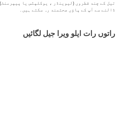
تیل کے چند قطروں (لیوینڈر ، یوکلپٹس یا پیپرمنٹ) 
ڈالنے سے آپ کے پاؤں صحتمند رہ سکتے ہیں۔
راتوں رات ایلو ویرا جیل لگائیں