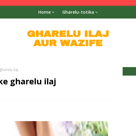
Home
Gharelu-totika
harelu ilaj
e gharelu ilaj