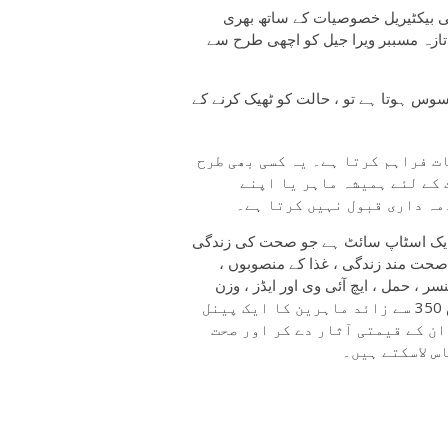
ٹی بیکٹیریل خصوصیات کے ساتھ بھری
تازہ مسببر ویرا جیل کو اچھی طرح سے
سوس ہوتا ہے تو ، حالت کو ٹھیک کرنے کے
ت فراہم کرتا ہے۔ یہ کسی بھی طرح
 کے لئے ہمیشہ ماہر یا اپنے
مہ داری قبول نہیں کرتا ہے۔
 ایک اسٹاپ سائٹ ہے جو صحت کی زندگی
صحت مند زندگی ، غذا کے منصوبوں ،
ر ، حمل ، ایچ آئی وی اور ایڈز ، وزن
میں کمی اور طرز زندگی کی بہت سی بیماریاں۔ ہمارے پاس 350 سے زائد ماہرین کا ایک پینل
ان کے قیمتی آثار دے کر اور صحت
س لاسکتے ہیں۔