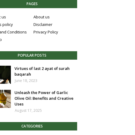
PAGES
t us
About us
 policy
Disclaimer
and Conditions
Privacy Policy
p
POPULAR POSTS
Virtues of last 2 ayat of surah
baqarah
June 18, 2023
Unleash the Power of Garlic
Olive Oil: Benefits and Creative
Uses
August 17, 2025
CATEGORIES