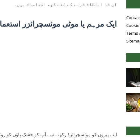
ان کا انتظام کرنے کے لئے کچھ اقدامات ہیں۔
Contac
ایک مرہم یا موٹی موئسچرائزر استعما
Cookies
Terms 
Sitema
اپنے پیروں کو موئسچرائزڈ رکھنے سے آپ کو خشک پاؤں کو روک