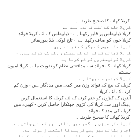
کریلا کھانے کا صحیح طریقہ۔ 
کریلا جلد کے لئے فائدہ مند ہے
کریلا ذیابیطس پر قابو رکھتا ہے - ذیابیطس کے لئے کریلا فوائد
کریلا خون کو صاف رکھتا ہے  - تلخ لوکی بلڈ پیوریفائر
کریلے کے جوس کے جگر کے فوائد ہیں
کریلا کھانے کے فوائد کولیسٹرول کو کم کرتے ہیں۔ - 
کریلا کولیسٹرول کو کم کرتا ہے
کریلا کھانے کے فوائد سے مدافعتی نظام کو تقویت ملے۔ کریلا امیون 
سسٹم
کریلا کینسر سے بچتا ہے
کریلے کے بیج کے فوائد وزن میں کمی میں مددگار ہیں - وزن کم 
کرنے کے لئے کریلا
آنتوں کے کیڑوں کو ختم کرنے کے لئے کریلے کا استعمال کریں
ہینگ اوور سے کریلا کی کڑوی چھٹکارا حاصل کریں - کھیرے میں 
کریلے کی مدد کے فوائد
کریلا کھانے کا صحیح طریقہ۔ 
کریلے کی سبزی ہر گھر میں بنائی اور کھائی جاتی ہے۔
اچار بنانے میں بھی کریلے کا استعمال ہوتا ہے۔
کریلے کا جوس صحت کے خاطر خواہ فوائد فراہم کرتا ہے۔