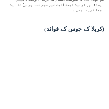
ایسڈ) اور اولیک ایسڈ (ایک غیر سیر شدہ چربی) کا ایک 
اچھا ذریعہ بھی ہے۔
کریلا کے جوس کے فوائد)
( 