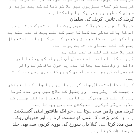
کریلے کو تمام سبزیوں میں ملا کر کھانے کے بعد مزیدار 
سبزی کے طور پر بھی پکایا جاسکتا ہے۔
کریلے کی تاثیر۔ کریلے کی سلمان
کریلا  گرم ہے۔ کریلا کا جوس پیٹ کا درد ٹھیک کرتا ہے۔ 
اس کا باقاعدگی سے کھانا جسم کے لئے بہت فائدہ مند ہے 
، لیکن اس بات کا دھیان رکھیں کہ اس کا زیادہ استعمال 
جسم کے لئے نقصان دہ ثابت ہوتا ہے۔
کیریلا جلد کے لئے فائدہ مند ہے
کریلے کا باقاعدہ استعمال آپ کی جلد کو چمکتا اور 
داغدار رکھنے سے بچاتا ہے۔ یہ خون صاف کرنے والی 
خصوصیات کی وجہ سے مہاسوں کو روکنے میں بھی مدد کرتا 
ہے۔
کریلے کا استعمال جلد کی بیماریوں یا جلد کے انفیکشن 
، جیسے کہ ایکزیما اور چنبل کے علاج میں بھی مدد کرتا 
ہے۔ کریلے کے جوس کا باقاعدہ استعمال ذائقہ چنبل کے 
علاوہ دیگر کوکیی انفیکشن سے بھی بچاتا ہے۔
کریلے میں وٹامن سی ہوتا ہے ، جو ایک طاقتور اینٹی آکسیڈینٹ 
ہے۔ یہ عمر بڑھنے کے عمل کو سست کرتا ہے اور جھریاں روکنے 
میں مدد کرتا ہے۔ کیلا دال سورج کی یووی کرنوں سے بھی جلد 
کی حفاظت کرتا ہے۔