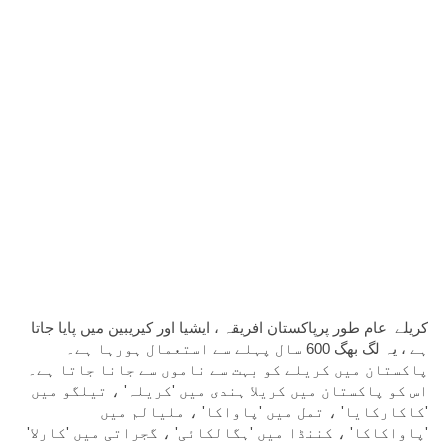
کریلے  عام طور پرپاکستان افریقہ ، ایشیا اور کیریبین میں پایا جاتا 
ہے ، یہ لگ بھگ 600 سال پہلے سے استعمال ہورہا ہے۔ 
پاکستان میں کریلے کو بہت سے ناموں سے جانا جاتا ہے۔ 
اس کو پاکستان میں کریلا ہندی میں 'کریلہ' ، تیلگو میں 
'کاکارکایا' ، تمل میں 'پاواکا' ، ملیالم میں 
'پاواکاکا' ، کننڈا میں 'ہگالکائی' ، گجراتی میں 'کارلا' 