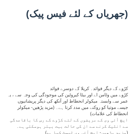
 (جھریاں کے لئے فیس پیک)
کڑوے کے دیگر فوائد۔ کریلا کے دوسرے فوائد
کڑوے میں وٹامن اے اور بیٹا کیروٹین کی موجودگی کی وجہ سے ، یہ 
عمر سے وابستہ میکولر انحطاط اور آنکھ کی دیگر پریشانیوں 
جیسے موتیا کو روکنے میں مدد کرتا ہے۔ (مزید پڑھیں- میکولر 
انحطاط کی علامات)
ایچ آئی وی کے مریضوں کے لئے کڑوے کے رس کا باقاعدگی 
سے انٹیک کرنے سے ان کی حالت بہت بہتر ہوسکتی ہے۔ 
(مزید پڑھیں- ایچ آئی وی ٹیسٹ کیا ہے)