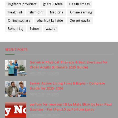
Digistore proudact
gharelu totka
Health fitness
Health inf
Islamic inf
Medicine
Online earning
Online istkhara
phal fruit ke faide
Qurani wazifa
Rohani ilaj
Seinor
wazifa
RECENT POSTS
Geriatric Physical Therapy & Best Exercises for
Older Adults (Ultimate 2025 Guide)
December 11, 2025
Senior Active Living Fairs & Expos – Complete
Guide for 2025–2026
November 24, 2025
parfum for men top 10: Le Male Elixir by Jean Paul
Gaultier – For Men 2.5 oz Parfum Spray
September 20, 2025