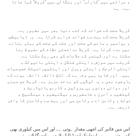
، مراٹھی میں 'کارلے' اور بنگالی میں 'کرولا' کہا جاتا 
ہے۔ ہے.
کریلا صحت کے فوائد کے لئے دنیا بھر میں مشہور ہے۔ 
کریلا صحت کے بہت سے فوائد فراہم کرتا ہے۔ یہ ذیابیطس 
، بواسیر ، سانس کی صحت اور جلد کی صحت کو بہتر بنانے 
میں مدد کرتا ہے۔ کریلا مدافعتی نظام کو مضبوط بنا 
سکتا ہے اور کینسر کے علامات کو بھی روک سکتا ہے۔ 
کریلے میں سوزش ، اینٹی فنگل ، اینٹی بائیوٹک ، 
اینٹی الرجک ، اینٹی ویرل اور اینٹیپراسیٹک خصوصیات 
ہیں۔ اور شاید یہی وجہ ہے کہ تلخ ذائقہ ذائقہ ہونے کے 
باوجود بھی ، یہ لوگوں کو بے حد عزیز ہے۔ کریلا جو سبزی 
اور دوائی دونوں ہی پروٹین ، کاربوہائیڈریٹ ، 
کیلشیم ، آئرن ، فاسفورس ، میگنیشیم ، مینگنیج ، 
فولٹ ، وٹامن اے ، وٹامن سی اور بہت سے وٹامنز کا وافر 
ذریعہ ہے۔
اس میں فائبر کی اچھی مقدار ہوتی ہے اور اس میں کیلوری بھی 
کم ہوتی ہے۔ یہ لینولینک ایسڈ (ایک لازمی ، اومیگا 6 فیٹی 