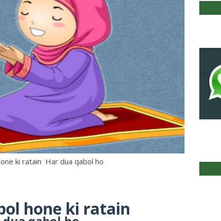
one ki ratain Har dua qabol ho
ol hone ki ratain
 dua qabol ho