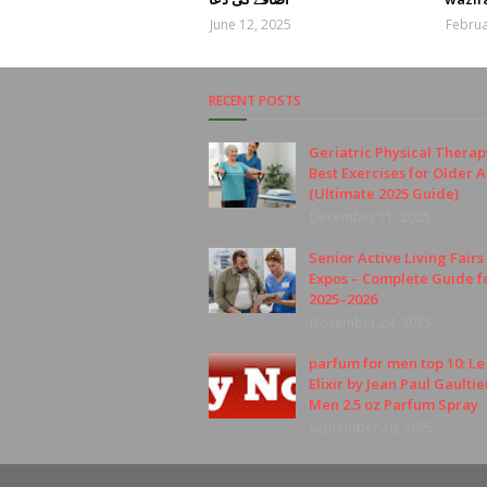
June 12, 2025
Februa
RECENT POSTS
Geriatric Physical Therap
Best Exercises for Older A
(Ultimate 2025 Guide)
December 11, 2025
Senior Active Living Fairs
Expos – Complete Guide f
2025–2026
November 24, 2025
parfum for men top 10: L
Elixir by Jean Paul Gaultie
Men 2.5 oz Parfum Spray
September 20, 2025