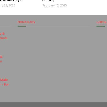
ry 22, 2025
February 12, 2025
NOMAN ADS
GOOGLE
y &
dults
 &
or
e Male
r – For