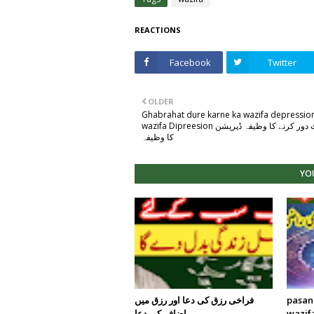
REACTIONS
Facebook
Twitter
OLDER
Ghabrahat dure karne ka wazifa depressio
wazifa Dipreesion گھبراہٹ دور کرنے کا وظیفہ ڈپریشن
کا وظیفہ
YOU
pasand
فراخی رزق کی دعا اور رزق میں
wazif
اضافے کی دعا