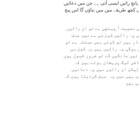
انچ راتیں ایسی آتی ہے جن میں دعائیں
ی کچھ طریقے میں میں بتاؤں گا اس پیج
 مصیبت آ پہنچی ہے تو ان راتوں
 وہ راتیں کون سی ہے میں عرض
ار ہیں تو کوئی بھی مسئلہ ہے تو
ہوگی وہ راتیں ہیں وہ کون سی
ئیں مانگیں گے تو ضرور قبول ہوں
افی لوگ پریشان ہوتے ہیں کہ
یکن ان راتوں میں وہ دعائیں
ں ہیں میں وہ عرض کردیتا ہوں کہ