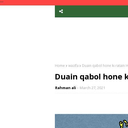
""
Home
wazifa
Duain qabol hone ki ratain 
Duain qabol hone k
Rahman ali
March 27, 2021