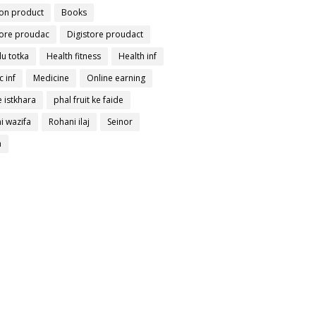
on product
Books
tore proudac
Digistore proudact
lu totka
Health fitness
Health inf
c inf
Medicine
Online earning
 istkhara
phal fruit ke faide
i wazifa
Rohani ilaj
Seinor
a