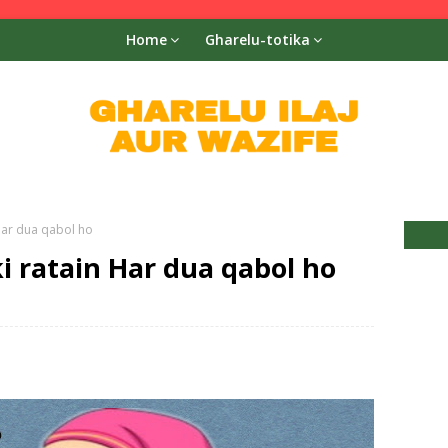
Home
Gharelu-totika
Har dua qabol ho
i ratain Har dua qabol ho