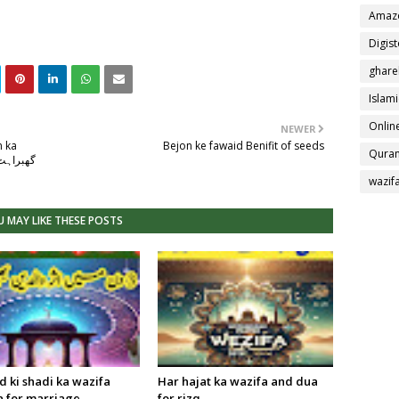
Amaz
Digis
ghare
Islami
Online
NEWER
n ka
Bejon ke fawaid Benifit of seeds
Quran
wazif
 MAY LIKE THESE POSTS
 ki shadi ka wazifa
Har hajat ka wazifa and dua
a for marriage
for rizq