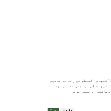
رجب کی پہلی رات اس میں بھی دعائیں رد نہیں ہوتی 15 شعبان المعظم کی رات ہے اس میں
انی رات اس میں بھی دعائیں رد
 دعائیں رد نہیں ہوتی
Tags
wazifa