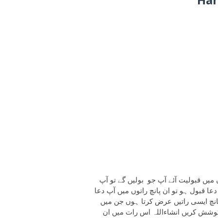
میں قبولیت آئے آپ جو بولیں گے تو آپ
ا قبول ہو تو ان پانچ راتوں میں آپ دعا
پانچ ایسی راتیں عرض کرتا ہوں جن میں
کوشش کریں انشاءاللہ اس رات میں ان