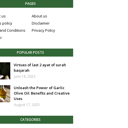
PAGES
t us
About us
 policy
Disclaimer
and Conditions
Privacy Policy
p
POPULAR POSTS
Virtues of last 2 ayat of surah
baqarah
June 18, 2023
Unleash the Power of Garlic
Olive Oil: Benefits and Creative
Uses
August 17, 2025
CATEGORIES