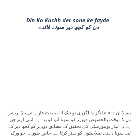
Din Ko Kuchh der sone ke fayde
دن کو کچھ دیر سونے فائدے
بیسڈ ان دا فائنڈنگز دا لگژری ٹو ٹیک اے بینیفٹ فار ہائی بلڈ پریشر.
دن کے وقت بالخصوص دوپہر کو سونا آپ کو پتہ ہے اتنی اہم چیز
ہے یہ لیڈز یونیورسٹی کی تحقیق کے مطابق دوپہر کو کچھ دیر کے
لیے سونا ذہنی صلاحیتوں کو بہتر کرتا ہے. خاص طور پہ جو ورک