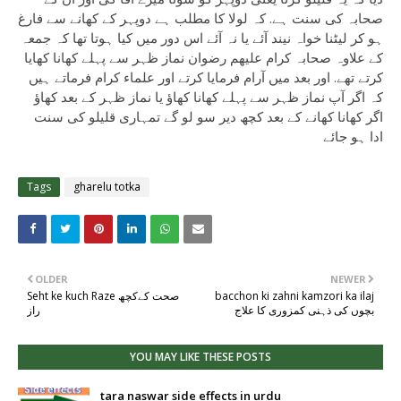
صحابہ کی سنت ہے. کہ لولا کا مطلب ہے دوپہر کے کھانے سے فارغ
ہو کر لیٹنا خواہ نیند آئے یا نہ آئے اس دور میں کیا ہوتا تھا کہ جمعہ
کے علاوہ صحابہ کرام علیھم رضوان نماز ظہر سے پہلے کھانا کھایا
کرتے تھے. اور بعد میں آرام فرمایا کرتے اور علماء کرام فرماتے ہیں
کہ اگر آپ نماز ظہر سے پہلے کھانا کھاؤ یا نماز ظہر کے بعد کھاؤ
اگر کھانا کھانے کے بعد کچھ دیر سو لو گے تمہاری قلیلو کی سنت
ادا ہو جائے
Tags
gharelu totka
OLDER
NEWER
bacchon ki zahni kamzori ka ilaj
Seht ke kuch Raze صحت کےکچھ
بچوں کی ذہنی کمزوری کا علاج
راز
YOU MAY LIKE THESE POSTS
tara naswar side effects in urdu