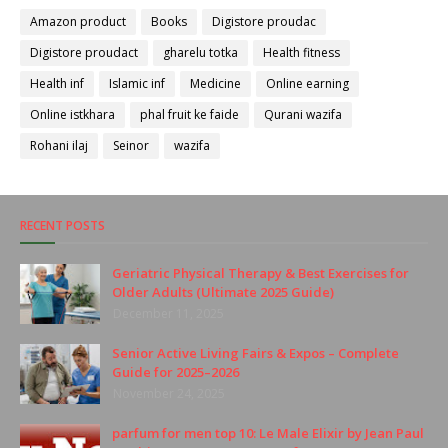
Amazon product
Books
Digistore proudac
Digistore proudact
gharelu totka
Health fitness
Health inf
Islamic inf
Medicine
Online earning
Online istkhara
phal fruit ke faide
Qurani wazifa
Rohani ilaj
Seinor
wazifa
RECENT POSTS
Geriatric Physical Therapy & Best Exercises for
Older Adults (Ultimate 2025 Guide)
December 11, 2025
Senior Active Living Fairs & Expos – Complete
Guide for 2025–2026
November 24, 2025
parfum for men top 10: Le Male Elixir by Jean Paul