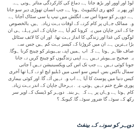
لوڈ اور اوور اور بڑھ جاتا ہے دماغ کی کارکردگی متاثر ہوتی ہے.
اور پھر یہ کچھ ری ایکٹیویٹ ہوتا ہے جب انسان تھوڑی دیر سو جاتا
ہے. دوپہر کو سونا اس سے انگلش میں نیپ یا سی سٹاک آجاتا ہے
وہ ممالک جہاں پر کام کرنے کے اوقات بہت زیادہ ہیں. بالخصوص
جا کے اندر جاپان میں یہ کرونا کم آیا ہے. جاپان کے اندر پہلے ہی ان
لوگوں کی غذا اور زندگی کا انداز بہت تھا. اور ان کا لائف سٹائل
بڑا بہترین ہے. ان میں کروڑنا کے کیسز بہت کم ہیں جس سے
صاف ظاہر ہوتا ہے کہ اب ہمیں اپنے بیہیویئر کو چینج کرنا ہوگا.
یہ صحیح بیہیویئر نہیں ہے. اپنی زندگیوں کو چینج کریں نے جانا
جونا کوئی نہیں ہے جب تک اس کی ویکسینیشن نہیں آ جاتی
سمال باکس بس. انیس سو اسی میں ڈبلیو ایچ او نے کہا تھا آخری
کیس دنیا میں پوسٹ کا آیا ہے اب وہ نہیں آئے گا. اور کوئی بیماری
پوری طرح ختم نہیں ہوتی. یہ . بہرحال جاپان کے اندر بہت زیادہ
کام ہوتا ہے وہاں پر ہے کہ ہر بندہ دوپہر کو ڈیسک کے اوپر سر
رکھ کے سوئے گا ضرور سوئے گا. کیوںکہ؟
دوپہر کو سونے کے بینفٹ