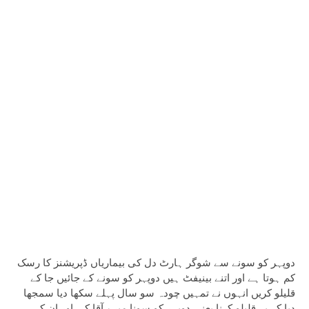
دوپہر کو سونے سے شوگر ہارٹ دل کی بیماریاں ڈپریشنز کا رسک
کم ہوتا ہے اور اتنے بینیفٹ ہیں دوپہر کو سونے کے جائیں جا کے
قلیلو کریں انہوں نے تمہیں چودہ سو سال پہلے سکھا دیا سمجھا
دیا کہ یہ قلیلو کرنا یعنی دوپہر کو سونا میرے آقا کی اور ان کے