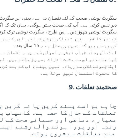
سگریٹ نوشی صحت کے لئے نقصان دہ ہے ، یعنی ہر سگریٹ! ت
دیر نہیں کرتی ہے۔ آپ کی صحت بہتر ہوگی ، یہاں تک کہ اگر
کینسر کا خطرہ غیر تمباکو نوشی کرنے والوں کے برا
کی بیماریوں کا بھی یہی حال ہے ، 15 سال بعد۔
اعتدال پسند شراب نوشی ، اصولی طور پر ، نقصان دہ
کیا جائے تو اس سے مثبت اثرات بھی پڑ سکتے ہیں۔ لی
ایک چھوٹے گلاس سے زیادہ نہیں پیئے ، اس کے بعد کچھ
کا محفوظ استعمال نہیں ہوتا ہے۔
9. صحتمند تعلقات
چاہے ہم اسے پسند کریں یا نہ کریں ، 
تعلقات کے جال کا حصہ ہے۔ کامیاب ب
معیار ، دماغی اور جسمانی صحت کے ل
زندہ اور پورا ہونے والے رشتے اپنے
مند تعلقات سے شروع ہوتے
ہیں۔