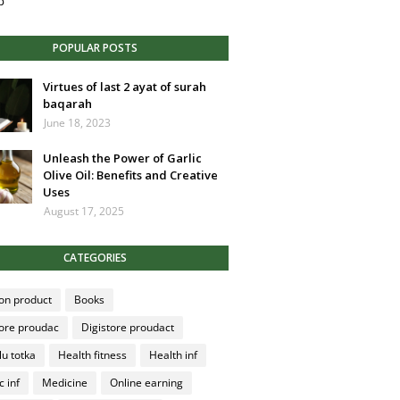
p
POPULAR POSTS
Virtues of last 2 ayat of surah
baqarah
June 18, 2023
Unleash the Power of Garlic
Olive Oil: Benefits and Creative
Uses
August 17, 2025
CATEGORIES
n product
Books
tore proudac
Digistore proudact
lu totka
Health fitness
Health inf
c inf
Medicine
Online earning