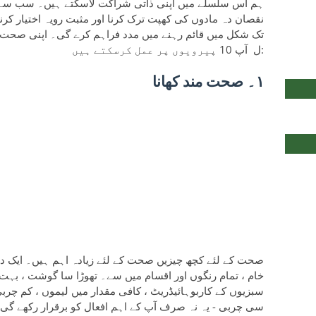
ہم اس سلسلے میں اپنی ذاتی شراکت لاسکتے ہیں۔ سب سے اہ
نقصان دہ مادوں کی کھپت ترک کرنا اور مثبت رویہ اختیار کر
تک شکل میں قائم رہنے میں مدد فراہم کرے گی۔ اپنی صحت ا
ل آپ 10 پیرویوں پر عمل کرسکتے ہیں:
١
۔ صحت مند کھانا
صحت کے لئے کچھ چیزیں صحت کے لئے زیادہ اہم ہیں۔ ایک دن م
سبزیوں کے کاربوہائیڈریٹ ، کافی مقدار میں لیموں ، کم چر
سی چربی - یہ نہ صرف آپ کے اہم افعال کو برقرار رکھے گی 