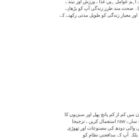
م عوامل ہیں غذا ، ورزش اور نیند ،
نا۔ صحت مند طرز زندگی آپ کو بڑھاپے
ور معیار زندگی کو طویل مدتی رکھنے کے
یں کم از کم پانچ پھل اور سبزیوں کا
استعمال کریں ، ترجیحا raw خام ، تمام رنگوں اور اقسام میں سے۔ تھوڑا سا گوشت ، بہت سارے
بی والی دودھ کی مصنوعات اور تھوڑی
بلکہ آپ کے مدافعتی نظام کو