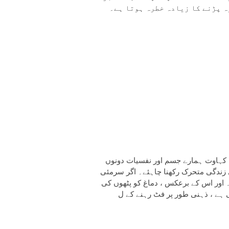
ہ پڑنے کا زیادہ خطرہ ہوتا ہے۔
ہ کہاوت ہمارے جسم اور نفسیات دونوں
 زندگی متحرک رکھنا چاہئے۔ اگر سرمئی
۔ اور اس کے برعکس ، دماغ کو پٹھوں کی
ر پر فٹ رہنے کے ل you ، آپ کو روزانہ اپنے سرمئی