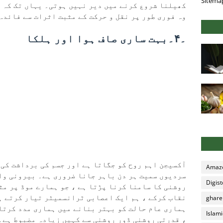
Sitema
کھیلنا شروع کرنے میں دیر نہیں ہوتی۔ یہاں تک کہ 
وہ فوری طور پر نقل و حرکت کے مثبت اثرات سے فائدہ
۔۴۔بہت ساری صاف ہوا اور ہلکا
آکسیجن اہم روح کو جگاتا ہے اور جسم کی برداشت کی 
Amazo
سردیوں سمیت ہر دن باہر جانا ضروری ہے۔ بیرونی واک
Digis
روشنی کا سامنا کرنا پڑتا ہے ، جو ہمارے موڈ پر مث
نقاب کرکے ، ہم ایک اعصابی ٹرانسمیٹر تیار کرتے ہ
ghare
ہماری عام حالت کو بہتر بنانے میں ہماری مدد کرتا 
Islami
، قدرتی روشنی ڈور روشنی سے کہیں زیادہ مضبوط ہے۔ 