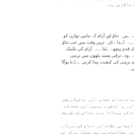
 ناگزیر ہے۔
ہیں۔ تناؤ اور آرام کے مابین توازن کو
ے۔ لہذا ، تازہ ترین وقت میں جب تناؤ
ک قدم پیچھے ہٹنا ہے۔ آرام کی تکنیک
 ہوئے ترقی پسند پٹھوں میں نرمی
 نرمی کی کیفیت پیدا کرتی ہے) یا یوگا
ی۔
ساتھ ساتھ تغذیہ اور ہائیڈریشن
ور یہ ترقی ، بہبود اور صحت کے
م کم ہوجاتا ہے ، بحالی کے طریقہ
 اعصابی نظام اور دماغ کو دوبارہ
دہ مطالعات سے پتہ چلتا ہے کہ جو