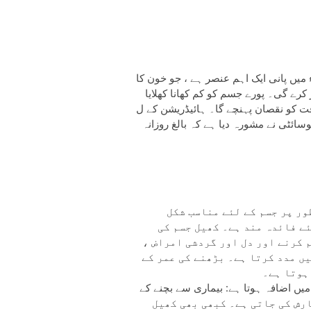
 میں پانی ایک اہم عنصر ہے ، جو خون کا
کرے گی۔ پورے جسم کو کم کھانا کھلایا
صان پہنچے گا۔ ہائیڈریشن کے ل water ، پانی
ائٹی نے مشورہ دیا ہے کہ بالغ روزانہ
ور پر جسم کے لئے مناسب شکل
ے فائدہ مند ہے۔ کھیل جسم کی
م کرنے اور دل اور گردشی امراض ،
ں مدد کرتا ہے۔ بڑھنے کی عمر کے
ہوتا ہے۔
 اضافہ ہوتا ہے: بیماری سے بچنے کے
 منٹ ہلکی ورزش کی سفارش کی جاتی ہے۔ کبھی بھی کھیل