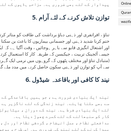
Online
پیداوار کے لئے بھی ضروری ہے۔ مزاحم ہڈیوں کے لئے
Quran
5. توازن تلاش کرنے کے لئے آرام
wazif
تناؤ ، افراتفری اور ذہنی دباؤ برداشت کی طاقت کو متاثر کرتے 
ختم کرنا شدید ذہنی اور جسمانی بیماریوں کا باعث بن سکتا ہ
اور اشتعال انگیزی قابو سے باہر ہوجائیں ، وقت آگیا ہے کہ ای
جیسے آٹجینک تربیت ، جیکبسن کے طریقہ کار کا استعمال کرتے
(متبادل تناؤ اور مختلف پٹھوں کے گروہوں میں نرمی ایک گہری
سے آپ کو توازن اور ذہنی سکون حاصل کرنے میں مدد ملے گ
6. نیند کا کافی اور باقاعدہ شیڈول
نیند ایک بنیادی ضرورت ہے ، جو ہمیں باقاعدگی کے 
سے بھی ملنا چاہئے۔ نیند زندگی کے لئے ناگزیر ہے ا
لئے ایک بنیادی شرط ہے۔ نیند کے دوران ، میٹابولز
کار کو سنبھالنے کے لئے کمرے چھوڑ دیتا ہے۔
مدافعتی نظام ، عمل انہضام ، گردشی نظام اور دل ،
پیدا کرنے کے لئے نیند کی ضرورت ہے۔ اس طرح ، موجو