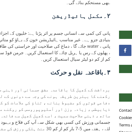
بھی مستحکم بنائے گی۔.
٢۔مکمل ہائیڈریشن
پانی کی کمی سے انسانی جسم پر اثر پڑتا ہے: خلیوں کے اجزاء
بنیادی جزو ہے۔ غیر مناسب ہائیڈریشن خون کے بہاؤ کو متاثر 
جائے گا ، دماغ کی صلاحیت اور حراستی کی طاقت کو نق
، پھلوں کے رس یا ہربل چائے کا استعمال کریں۔ جرمن فوڈ سوس
کم از کم دو لیٹر سیال استعمال کریں۔
٣۔باقاعدہ نقل و حرکت
برداشت کے کھیل کا باقاعدہ مشق جسمانی اور ذہنی ط
رکھنے کا بہترین طریقہ ہونے کی وجہ سے دونوں کے لئ
دفاعی قوتوں کو مضبوط بنانے ، تناؤ کی علامات کو ک
ذیابیطس ، زیادہ وزن اور آسٹیوپوروسس کو روکنے می
Contac
ساتھ ، ذہنی صلاحیت سمیت ، اسے کھیل کھیل سے فائدہ 
Cookies
جسمانی ورزش کی کسی بھی شکل سے آپ کی فلاح و بہبود میں
Terms 
لئے ، ہفتے میں 5-7 بار کم از کم 30