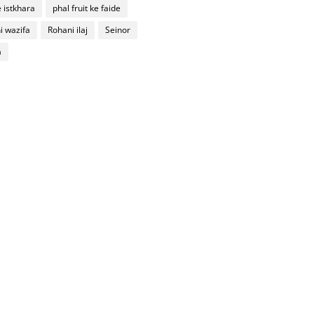
 istkhara
phal fruit ke faide
i wazifa
Rohani ilaj
Seinor
a