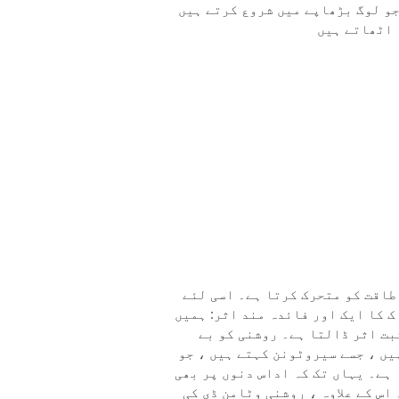
جو لوگ بڑھاپے میں شروع کرتے ہیں
 اٹھاتے ہیں
طاقت کو متحرک کرتا ہے۔ اسی لئے
 کا ایک اور فائدہ مند اثر: ہمیں
بت اثر ڈالتا ہے۔ روشنی کو بے
یں ، جسے سیروٹونن کہتے ہیں ، جو
ہے۔ یہاں تک کہ اداس دنوں پر بھی
اس کے علاوہ ، روشنی وٹامن ڈی کی