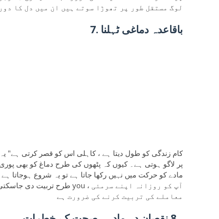
لوگ مستقل طور پر تھوڑا سوتے ہیں ان میں دل کا دور
7. باقاعدہ دماغی ٹہلنا
کام زندگی کو طول دیتا ہے ، کاہلی اس کو قصر کرتی ہے" ی
پر لاگو ہوتی ہے۔ کیوں کہ پٹھوں کی طرح دماغ کو بھی پوری
مادے کو حرکت میں نہیں رکھا جاتا ہے تو یہ شروع ہوجاتا ہے
طرح تربیت دی جاسکتی ہے ، ذہنی طو
معاملے کی تربیت کرنے کی ضرورت ہے
۔8 نقصان دہ مادہ ، صحت کے خطرات