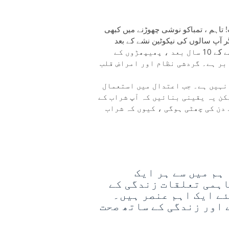
اہم ، تمباکو نوشی چھوڑنے میں کبھی
 آپ سالوں کی نیکوٹین نشے کے بعد
سگریٹ نوشی چھوڑ دیں۔ اس طرح ، سگریٹ نوشی ترک کرنے کے 10 سال بعد ، پھیپھڑوں کے
بر ہے۔ گردشی نظام اور امراض قلب
 نہیں ہے۔ جب اعتدال میں استعمال
کن یہ یقینی بنائیں کہ آپ شراب کے
 دن کی چھٹی ہوگی ، کیوں کہ شراب
ہم میں سے ہر ایک
اہمی تعلقات زندگی کے
ئے ایک اہم عنصر ہیں۔
 اور زندگی کے ساتھ صحت