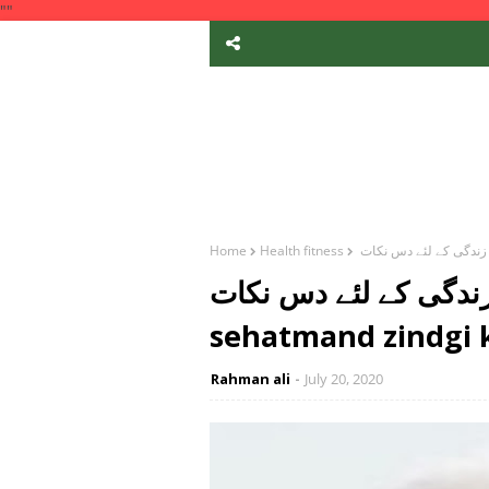
""
Home
Health fitness
 کے لئے دس نکات lambi aur
sehatmand zindgi 
Rahman ali
July 20, 2020