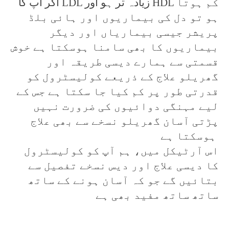
اگر آپ کا LDL زیادہ تر ہو اور HDL کم ہوتا
ہو تو دل کی بیماریوں اور ہائی بلڈ
پریشر جیسی بیماریاں اور دیگر
بیماریوں کا بھی سامنا ہوسکتا ہے خوش
قسمتی سے ہمارے دیسی طریقہ اور
گھریلو علاج کے ذریعے کولیسٹرول کو
قدرتی طور پر کم کیا جا سکتا ہے جس کے
لیے مہنگی دوائیوں کی ضرورت نہیں
پڑتی آسان گھریلو نسخے سے بھی علاج
ہوسکتا ہے
اس آرٹیکل میں، ہم آپ کو کولیسٹرول
کا دیسی علاج اور دیس نسخے تفصیل سے
بتائیں گے جو کہ آسان ہونے کے ساتھ
ساتھ ساتھ مفید بھی ہے