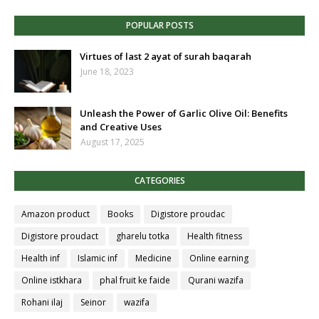
POPULAR POSTS
Virtues of last 2 ayat of surah baqarah
June 18, 2023
Unleash the Power of Garlic Olive Oil: Benefits
and Creative Uses
August 17, 2025
CATEGORIES
Amazon product
Books
Digistore proudac
Digistore proudact
gharelu totka
Health fitness
Health inf
Islamic inf
Medicine
Online earning
Online istkhara
phal fruit ke faide
Qurani wazifa
Rohani ilaj
Seinor
wazifa