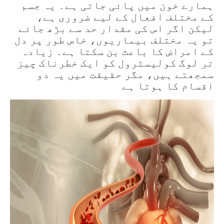
ہمارے خون میں پائی جاتی ہے۔ یہ جسم
کے مختلف افعال کے لیے ضروری ہے،
لیکن اگر اس کی مقدار حد سے بڑھ جائے
تو یہ مختلف بیماریوں، خاص طور پر دل
کے امراض کا باعث بن سکتا ہے۔ زیادہ
تر لوگ کولیسٹرول کو ایک خطرناک چیز
سمجھتے ہیں، مگر حقیقت میں یہ
دو
اقسام کا ہوتا ہے