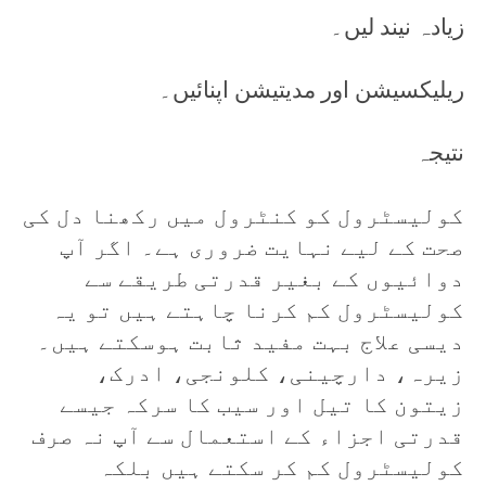
زیادہ نیند لیں۔
ریلیکسیشن اور مدیتیشن اپنائیں۔
نتیجہ
کولیسٹرول کو کنٹرول میں رکھنا دل کی
صحت کے لیے نہایت ضروری ہے۔ اگر آپ
دوائیوں کے بغیر قدرتی طریقے سے
کولیسٹرول کم کرنا چاہتے ہیں تو یہ
دیسی علاج بہت مفید ثابت ہوسکتے ہیں۔
زیرہ، دارچینی، کلونجی، ادرک،
زیتون کا تیل اور سیب کا سرکہ جیسے
قدرتی اجزاء کے استعمال سے آپ نہ صرف
کولیسٹرول کم کر سکتے ہیں بلکہ