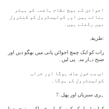
اجوائن کے بیج نظام ہاضمہ کو بہتر
بناتے ہیں اور کولیسٹرول کو کنٹرول
میں رکھتے ہیں۔
طریقہ:
رات کو ایک چمچ اجوائن پانی میں بھگو دیں اور
صبح نہار منہ پی لیں۔
اس سے خون صاف ہوگا اور خراب
کولیسٹرول کم ہوگا۔
7. ہری سبزیاں اور پھل
کولیسٹرول کم کرنے کے لیے خوراک پر توجہ دینا