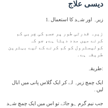
دیسی علاج
1. زیرہ اور شہد کا استعمال
زیرہ قدرتی طور پر جسم کی چربی کم
کرنے میں مدد دیتا ہے، جو کہ
کولیسٹرول کو کم کرنے کے لیے بہترین
طریقہ ہے۔
طریقہ:
ایک چمچ زیرہ لے کر ایک گلاس پانی میں ابال
لیں۔
جب نیم گرم ہو جائے تو اس میں ایک چمچ شہد