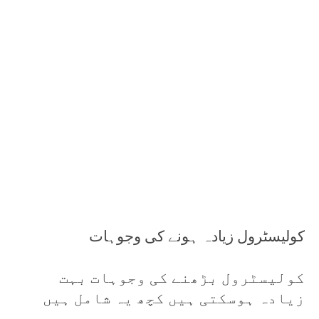
کولیسٹرول زیادہ ہونے کی وجوہات
کولیسٹرول بڑھنے کی وجوہات بہت
زیادہ ہوسکتی ہیں کچھ یہ شامل ہیں