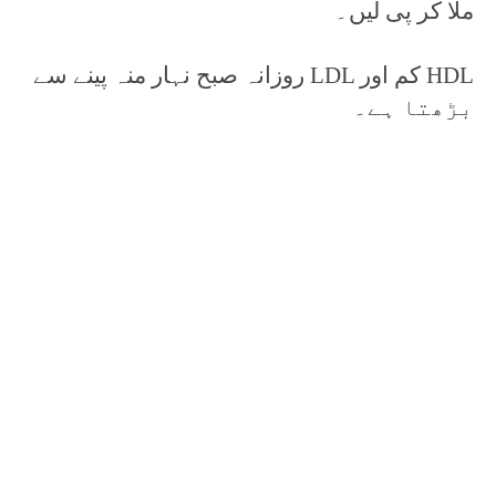
ملا کر پی لیں۔
روزانہ صبح نہار منہ پینے سے LDL کم اور HDL
بڑھتا ہے۔