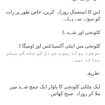
اس کا استعمال روزانہ کریں، خاص طور پر رات
کو سونے سے پہلے۔
3. کلونجی اور شہد
کلونجی میں اینٹی آکسیڈنٹس اور اومیگا 3
موجود ہوتے ہیں، جو دل کی صحت کو بہتر
بناتے ہیں۔
طریقہ:
ایک چٹکی کلونجی کا پاؤڈر ایک چمچ شہد میں
ملا کر روزانہ صبح کھائیں۔