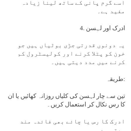
اسے گرم پانی کے ساتھ لینا زیادہ
مفید ہے۔
4. ادرک اور لہسن
یہ دونوں قدرتی جڑی بوٹیاں ہیں جو
خون کو پتلا کرنے اور کولیسٹرول کم
کرنے میں مدد دیتی ہیں۔
طریقہ:
تین سے چار لہسن کی کلیاں روزانہ کھائیں یا ان
کا رس نکال کر استعمال کریں۔
ادرک کا رس یا چائے بھی فائدہ مند
ہوتی ہے۔