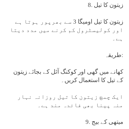
8. زیتون کا تیل
زیتون کا تیل اومیگا 3 سے بھرپور ہوتا ہے
اور کولیسٹرول کم کرنے میں مدد دیتا
ہے۔
طریقہ:
کھانے میں گھی اور کوکنگ آئل کے بجائے زیتون
کے تیل کا استعمال کریں۔
ایک چمچ زیتون کا تیل روزانہ نہار
منہ پینا بھی فائدہ مند ہے۔
9. میتھی کے بیج