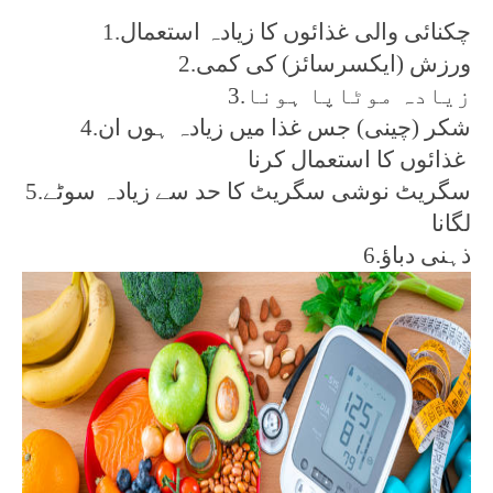
1.چکنائی والی غذائوں کا زیادہ استعمال
2.ورزش (ایکسرسائز) کی کمی
3.زیادہ موٹاپا ہونا
4.شکر (چینی) جس غذا میں زیادہ ہوں ان
غذائوں کا استعمال کرنا
5.سگریٹ نوشی سگریٹ کا حد سے زیادہ سوٹے
لگانا
6.ذہنی دباؤ