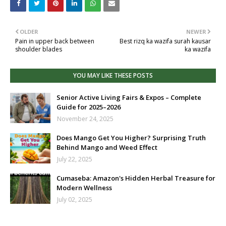
OLDER
NEWER
Pain in upper back between
Best rizq ka wazifa surah kausar
shoulder blades
ka wazifa
YOU MAY LIKE THESE POSTS
Senior Active Living Fairs & Expos – Complete
Guide for 2025–2026
November 24, 2025
Does Mango Get You Higher? Surprising Truth
Behind Mango and Weed Effect
July 22, 2025
Cumaseba: Amazon's Hidden Herbal Treasure for
Modern Wellness
July 02, 2025