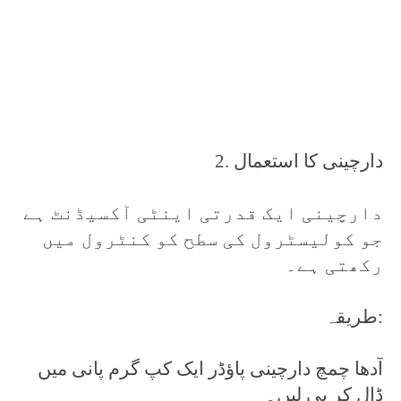
2. دارچینی کا استعمال
دارچینی ایک قدرتی اینٹی آکسیڈنٹ ہے
جو کولیسٹرول کی سطح کو کنٹرول میں
رکھتی ہے۔
طریقہ:
آدھا چمچ دارچینی پاؤڈر ایک کپ گرم پانی میں
ڈال کر پی لیں۔