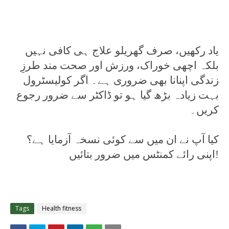
یاد رکھیں، صرف گھریلو علاج ہی کافی نہیں
بلکہ اچھی خوراک، ورزش اور صحت مند طرزِ
زندگی اپنانا بھی ضروری ہے۔ اگر کولیسٹرول
بہت زیادہ بڑھ گیا ہو تو ڈاکٹر سے ضرور رجوع
کریں۔
کیا آپ نے ان میں سے کوئی نسخہ آزمایا ہے؟
اپنی رائے کمنٹس میں ضرور بتائیں!
Tags
Health fitness