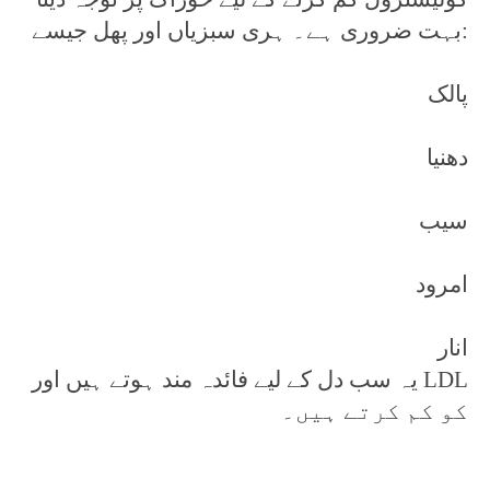
بہت ضروری ہے۔ ہری سبزیاں اور پھل جیسے:
پالک
دھنیا
سیب
امرود
انار
یہ سب دل کے لیے فائدہ مند ہوتے ہیں اور LDL
کو کم کرتے ہیں۔