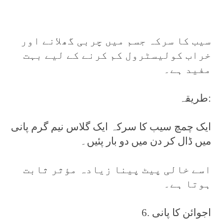
سیب کا سرکہ جسم میں چربی گھلانے اور
خراب کولیسٹرول کم کرنے کے لیے بہت
مفید ہے۔
طریقہ:
ایک چمچ سیب کا سرکہ ایک گلاس نیم گرم پانی
میں ڈال کر دن میں دو بار پئیں۔
اسے خالی پیٹ پینا زیادہ مؤثر ثابت
ہوتا ہے۔
6. اجوائن کا پانی