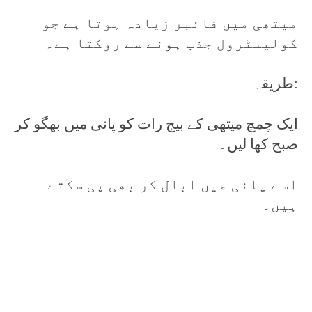
میتھی میں فائبر زیادہ ہوتا ہے جو
کولیسٹرول جذب ہونے سے روکتا ہے۔
طریقہ:
ایک چمچ میتھی کے بیج رات کو پانی میں بھگو کر
صبح کھا لیں۔
اسے پانی میں ابال کر بھی پی سکتے
ہیں۔