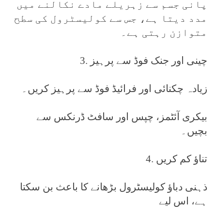
پانی جسم سے زہریلے مادے نکالنے میں
مدد دیتا ہے، جس سے کولیسٹرول کی سطح
متوازن رہتی ہے۔
3. چینی اور جنک فوڈ سے پرہیز
زیادہ چکنائی اور فرائیڈ فوڈ سے پرہیز کریں۔
بیکری آئٹمز، چپس اور سافٹ ڈرنکس سے
بچیں۔
4. تناؤ کم کریں
ذہنی دباؤ کولیسٹرول بڑھانے کا باعث بن سکتا
ہے، اس لیے