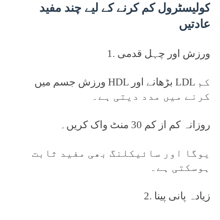
کولیسٹرول کم کرنے کے لیے چند مفید
عادتیں
1. ورزش اور چہل قدمی
ورزش جسم میں HDL بڑھانے اور LDL کم
کرنے میں مدد دیتی ہے۔
روزانہ کم از کم 30 منٹ واک کریں۔
یوگا اور سائیکلنگ بھی مفید ثابت
ہوسکتی ہے۔
2. زیادہ پانی پینا