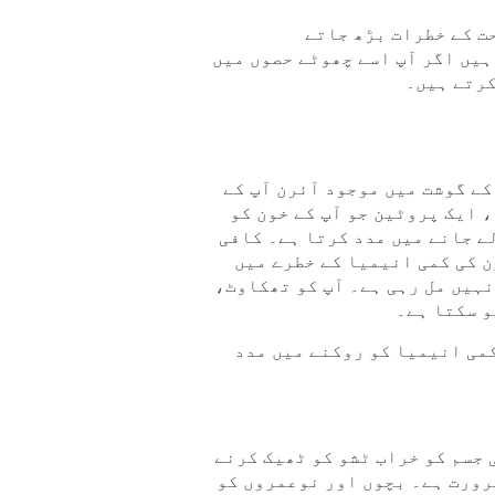
ت کے خطرات بڑھ جاتے
ہیں اگر آپ اسے چھوٹے حصوں میں
کرتے ہیں
۔
کے گوشت میں موجود آئرن آپ کے
 ایک پروٹین جو آپ کے خون کو
ے جانے میں مدد کرتا ہے۔ کافی
ن کی کمی انیمیا کے خطرے میں
نہیں مل رہی ہے۔ آپ کو تھکاوٹ،
و سکتا ہے۔
کمی انیمیا کو روکنے میں مدد
 جسم کو خراب ٹشو کو ٹھیک کرنے
رورت ہے۔ بچوں اور نوعمروں کو