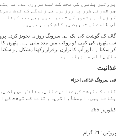
پروٹین پٹھوں کی صحت کے لیے ضروری ہے۔ یہ پٹھ
جو قدرتی طور پر روزمرہ کی زندگی کے ٹوٹ پھوٹ
کو زیادہ پٹھوں کی تعمیر میں بھی مدد کرتا ہے 
آپ طاقت کی تربیت پر کام کر رہے ہیں۔
گائے کے گوشت کی ایک ہی سرونگ روزانہ تجویز کردہ پرو
سے پٹھوں کی کمی کو روکنے میں مدد ملتی ہے۔ پٹھوں کا
سال یا اس سے زیادہ ہو۔
غذائیت
فی سرونگ غذائی اجزاء
گائے کے گوشت کی غذائیت کا پروفائل اس بات پر 
پکاتے ہیں۔ اوسطاً، اگرچہ، گائے کے گوشت کی ای
کیلوریز: 265
پروٹین : 21 گرام