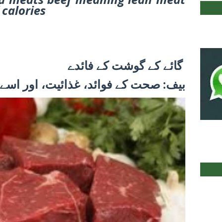
 calories
گائے کے گوشت کے فائدے
بیف: صحت کے فوائد، غذائیت، اور اسے 