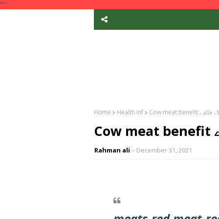
""
وشت کے فائدے
Health inf
Home
ے
Rahman ali
December 31, 2021
meats red meat re