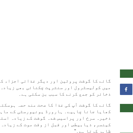
گائے کا گوشت پروٹین اور دیگر غذائی اجزاء کا
میں کولیسٹرول اور سنترپت چکنائی بھی زیادہ ہ
ذخائر کو جمع کرنے کا سبب بن سکتی ہے۔
گائے کا گوشت آپ کی غذا کا صحت مند حصہ ہوسکتا
کھایا جانا چاہیے۔ ہارورڈ یونیورسٹی کے ماہر
ذخیرہ سرخ اور پراسیس شدہ گوشت کے زیادہ استع
کینسر، ذیابیطس اور قبل از وقت موت کے زیادہ 
ظاہر کرتا ہے۔"