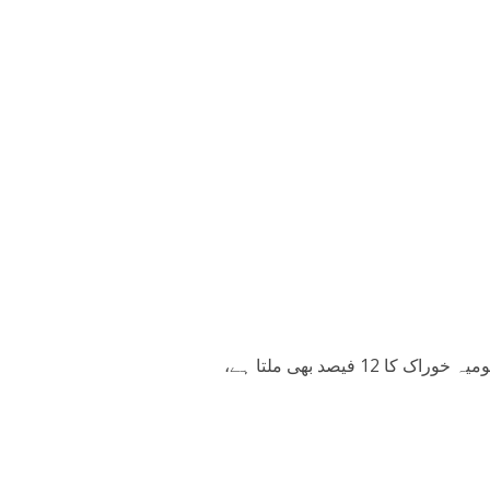
گائے کا گوشت پیش کرنے سے آپ کو آئرن کی تجویز کردہ یومیہ خوراک کا 12 فیصد بھی ملتا ہے،