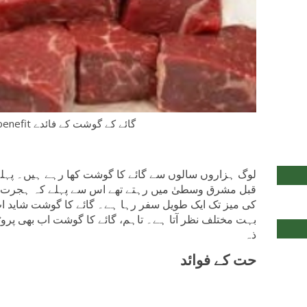
Cow meat benefit گائے کے گوشت کے فائدے
قبل مشرق وسطیٰ میں رہتے تھے اس سے پہلے کہ ہجرت انہی
کی میز تک ایک طویل سفر رہا ہے۔ گائے کا گوشت شاید اب
بہت مختلف نظر آتا ہے۔ تاہم، گائے کا گوشت اب بھی پروٹین
ذہ
حت کے فوائد