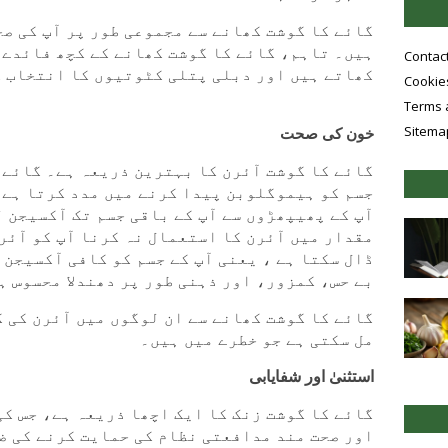
گائے کا گوشت کھانے سے مجموعی طور پر آپ کی صح
ہیں۔ تاہم، گائے کا گوشت کھانے کے کچھ فائدے 
Contac
کھاتے ہیں اور دبلی پتلی کٹوتیوں کا انتخاب 
Cookies
Terms 
Sitema
خون کی صحت
گائے کا گوشت آئرن کا بہترین ذریعہ ہے۔ گائے 
جسم کو ہیموگلوبن پیدا کرنے میں مدد کرتا ہے ،
آپ کے پھیپھڑوں سے آپ کے باقی جسم تک آکسیجن ل
مقدار میں آئرن کا استعمال نہ کرنا آپ کو آئر
ڈال سکتا ہے ، یعنی آپ کے جسم کو کافی آکسیجن 
بے حس، کمزور، اور ذہنی طور پر دھندلا محسوس ہ
گائے کا گوشت کھانے سے ان لوگوں میں آئرن کی 
مل سکتی ہے جو خطرے میں ہیں۔
استثنیٰ اور شفایابی
گائے کا گوشت زنک کا ایک اچھا ذریعہ ہے، جس کی
اور صحت مند مدافعتی نظام کی حمایت کرنے کی ض