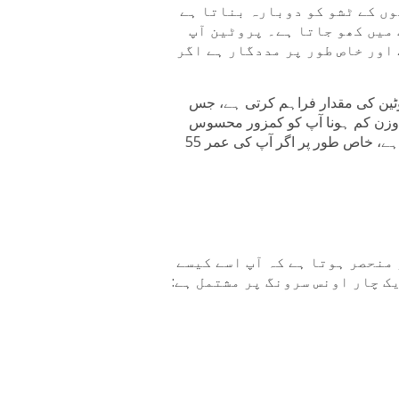
وں کے ٹشو کو دوبارہ بناتا ہے
 میں کھو جاتا ہے۔ پروٹین آپ
اور خاص طور پر مددگار ہے اگر
ٹین کی مقدار فراہم کرتی ہے، جس
 وزن کم ہونا آپ کو کمزور محسوس
کر سکتا ہے اور آپ کا توازن برقرار رکھنا مشکل ہو سکتا ہے، خاص طور پر اگر آپ کی عمر 55
منحصر ہوتا ہے کہ آپ اسے کیسے
ک چار اونس سرونگ پر مشتمل ہے: