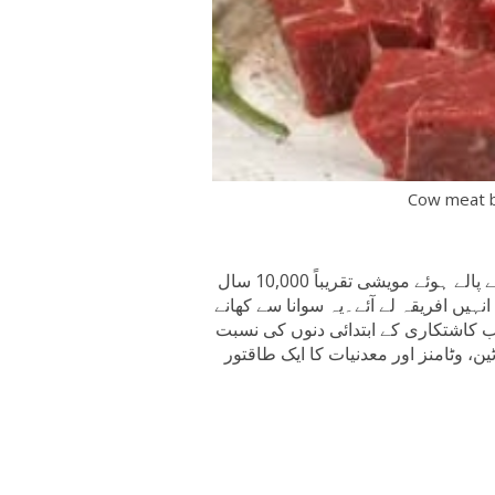
لوگ ہزاروں سالوں سے گائے کا گوشت کھا رہے ہیں۔ پہلے پالے ہوئے مویشی تقریباً 10,000 سال
ں افریقہ لے آئے۔یہ سوانا سے کھانے
 کاشتکاری کے ابتدائی دنوں کی نسبت
، وٹامنز اور معدنیات کا ایک طاقتور