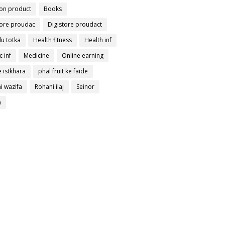
on product
Books
tore proudac
Digistore proudact
lu totka
Health fitness
Health inf
c inf
Medicine
Online earning
 istkhara
phal fruit ke faide
i wazifa
Rohani ilaj
Seinor
a