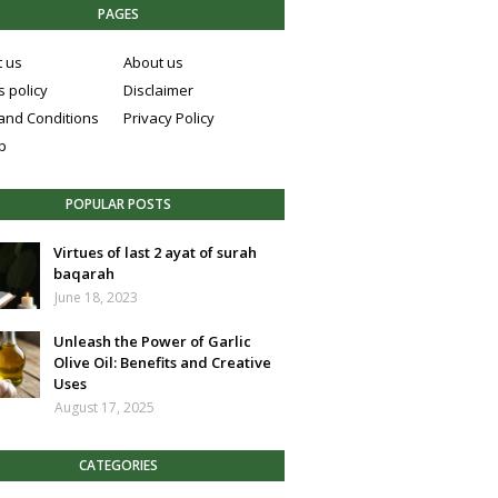
PAGES
t us
About us
 policy
Disclaimer
and Conditions
Privacy Policy
p
POPULAR POSTS
Virtues of last 2 ayat of surah
baqarah
June 18, 2023
Unleash the Power of Garlic
Olive Oil: Benefits and Creative
Uses
August 17, 2025
CATEGORIES